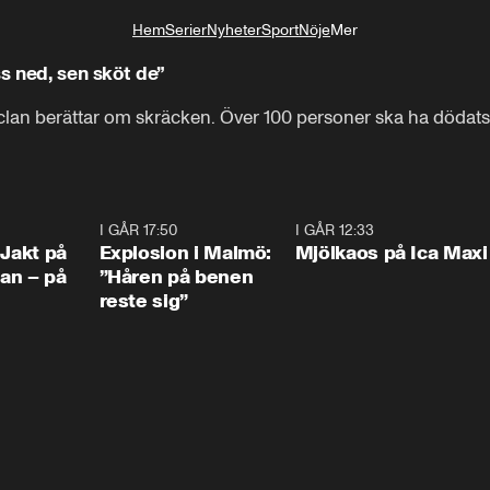
Hem
Serier
Nyheter
Sport
Nöje
Mer
Livsstil
ss ned, sen sköt de”
taclan berättar om skräcken. Över 100 personer ska ha dödat
0:33
I GÅR 17:50
1:10
I GÅR 12:33
0:2
 Jakt på
Explosion i Malmö:
Mjölkaos på Ica Maxi
an – på
”Håren på benen
reste sig”