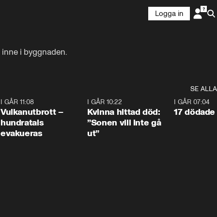
Logga in
s inne i byggnaden.
SE ALLA
4
I GÅR 11:08
0:27
I GÅR 10:22
1:12
I GÅR 07:04
Vulkanutbrott –
Kvinna hittad död:
17 dödade 
hundratals
”Sonen vill inte gå
evakueras
ut”