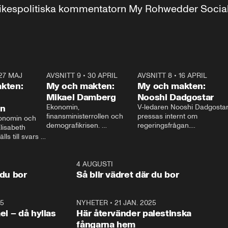
r inrikespolitiska kommentatorn My Rohwedder Soci
27 MAJ
3:51
AVSNITT 9
•
30 APRIL
24:00
AVSNITT 8
•
16 APRIL
25:1
kten:
My och makten:
My och makten:
Mikael Damberg
Nooshi Dadgostar
on
Ekonomin, 
V-ledaren Nooshi Dadgostar
finansministerrollen och 
pressas internt om 
onomin och 
demografikrisen. 
regeringsfrågan.

lisabeth 
Oppositionen ställs till svars 
I Aftonbladets 
ls till svars 
när Socialdemokraternas 
partiledarutfrågning ”My 
stern gästar 
Mikael Damberg gästar My 
och Makten” sätter hon ner 
My och Makten. 
och Makten. 
foten mot kritikerna:

1:06
4 AUGUSTI
1:0
– Vi ställer upp i val. Ska vi 
 du bor
Så blir vädret där du bor
vara med så sitter vi förstås 
25
1:22
NYHETER
•
21 JAN. 2025
0:5
ael – då hyllas
Här återvänder palestinska
fångarna hem