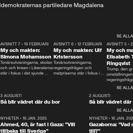
aldemokraternas partiledare Magdalena 
SE ALLA
7
AVSNITT 7
•
19 FEBRUARI
24:30
AVSNITT 6
•
12 FEBRUARI
27:30
AVSNITT 5
•
My och makten:
My och makten: Ulf
My och ma
Simona Mohamsson
Kristersson
Elisabeth
 
Tonårsutvisningarna, skolan 
Tonårsutvisningarna, 
Ringqvist
och och krisen i Liberalerna 
regeringsfrågan och 
Trump, den gr
står i fokus i det sjunde 
matpriserna står i fokus i 
omställningen
avsnittet av ”My och 
det sjätte avsnittet av ”My 
regeringsfråga
makten”. Se när 
och makten”. Se när 
centrum i det 
SE ALLA
Aftonbladets inrikespolitiska 
Aftonbladets inrikespolitiska 
avsnittet av ”
kommentator My 
kommentator My 
6
3 AUGUSTI
1:06
2 AUGUSTI
Makten”. Se nä
Rohwedder ställer 
Rohwedder ställer 
Så blir vädret där du bor
Så blir vädret där
Aftonbladets in
utbildnings- och 
statsminister Ulf Kristersson 
kommentator 
SE ALLA
integrationsminister Simona 
till svars.
Rohwedder stäl
Mohamsson till svars.
Centerpartiets
2
NYHETER
•
16 JAN. 2025
1:01
NYHETER
•
16 JAN. 20
Thand Ring till
Ahmed, 40, är fast i Gaza: ”Vill
Gazaborna: ”Vad s
tillbaka till Sverige”
till?”