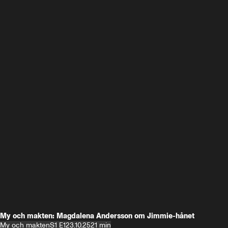
My och makten: Magdalena Andersson om Jimmie-hånet
My och makten
S1 E1
23.10.25
21 min