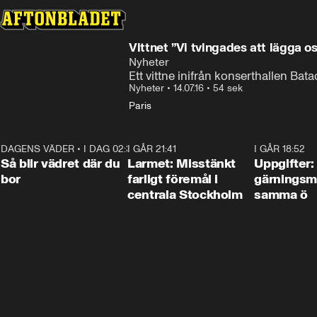
Vittnet ”Vi tvingades att lägga o
Nyheter
Ett vittne inifrån konserthallen Ba
Nyheter
•
14.07.16
•
54 sek
Paris
DAGENS VÄDER
•
I DAG 02:30
1:06
I GÅR 21:41
0:35
I GÅR 18:52
Så blir vädret där du
Larmet: Misstänkt
Uppgifter:
bor
farligt föremål i
gärningsm
centrala Stockholm
samma ö