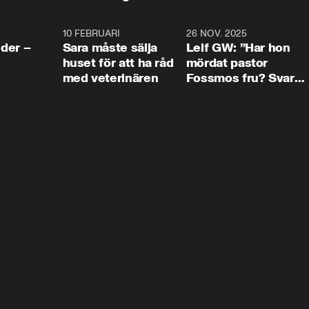
4:24
10 FEBRUARI
4:13
26 NOV. 2025
8:1
der –
Sara måste sälja
Leif GW: ”Har hon
huset för att ha råd
mördat pastor
med veterinären
Fossmos fru? Svar
nej.”