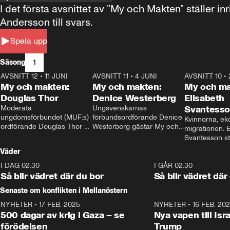
I det första avsnittet av ”My och Makten” ställe
Andersson till svars.
Spela upp
1
Säsong
AVSNITT 12
•
11 JUNI
26:27
AVSNITT 11
•
4 JUNI
23:40
AVSNITT 10
•
My och makten:
My och makten:
My och ma
Douglas Thor
Denice Westerberg
Elisabeth
Moderata 
Ungsvenskarnas 
Svantess
ungdomsförbundet (MUF:s) 
förbundsordförande Denice 
Kvinnorna, ek
ordförande Douglas Thor 
Westerberg gästar My och 
migrationen. E
gästar My och makten. I 
makten. I avsnittet 
Svantesson stäl
avsnittet diskuteras 
diskuteras migrationsfrågan 
när finansmini
Väder
tonårsutvisningarna och hur 
och hur SD ska locka 
Moderaterna ska locka 
kvinnliga väljare. 
I DAG 02:30
1:06
I GÅR 02:30
väljare till valet i höst. 
Så blir vädret där du bor
Så blir vädret där
Senaste om konflikten i Mellanöstern
NYHETER
•
17 FEB. 2025
0:45
NYHETER
•
16 FEB. 20
500 dagar av krig i Gaza – se
Nya vapen till Isr
förödelsen
Trump