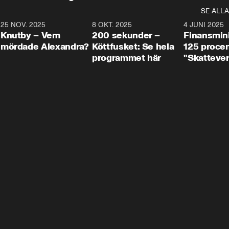
SE ALLA
3
25 NOV. 2025
31:05
8 OKT. 2025
4:29
4 JUNI 2025
Knutby – Vem
200 sekunder –
Finansmin
mördade Alexandra?
Köttfusket: Se hela
125 procent
programmet här
"Skattever
viktig uppg