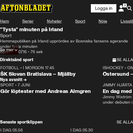
Logga in
Hem
Serier
Nyheter
Sport
Nöje
Livsstil
"Tysta" minuten på Irland
Sport
Hemmapubliken på Irland upprördes av Bosniska fansens agerande 
under tysta minuten
Se mer
Sport
•
14.07.16
•
76 sek
Direktsänd sport
SE ALLA
FOTBOLL
•
I MORGON 17:45
ISHOCKEY
•
ON
Plus
Plus
ŠK Slovan Bratislava – Mjällby
Östersund 
Nya avsnitt →
SPORT
•
7 JUNI
16:36
JIMMY HJÄRTA
Gör löptester med Andreas Almgren
En dag med 
Jimmy Wixtröm 
under debuten i
Senaste sportklippen
SE ALLA
I DAG 05:56
1:13
I DAG 05:30