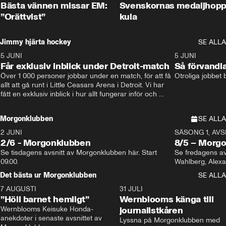
Bästa vännen missar EM:
Svenskornas medaljhopp
”Orättvist”
kula
Jimmy hjärta hockey
SE ALLA
5 JUNI
11:14
5 JUNI
Får exklusiv inblick under Detroit-match
Så förvandl
Över 1 000 personer jobbar under en match, för att få 
Otroliga jobbet
allt att gå runt i Little Ceasars Arena i Detroit. Vi har 
fått en exklusiv inblick i hur allt fungerar inför och 
under match i världens bästa hockeyliga
Morgonklubben
SE ALLA
2 JUNI
SÄSONG 1, AVSN
2/6 - Morgonklubben
8/5 – Morg
Se tisdagens avsnitt av Morgonklubben här. Start 
Se fredagens av
09.00. 
Det bästa ur Morgonklubben
SE ALLA
7 AUGUSTI
1:14
31 JULI
”Höll barnet hemligt”
Wernblooms känga till
Wernblooms Keisuke Honda-
journalistkåren
anekdoter i senaste avsnittet av 
Lyssna på Morgonklubben med 