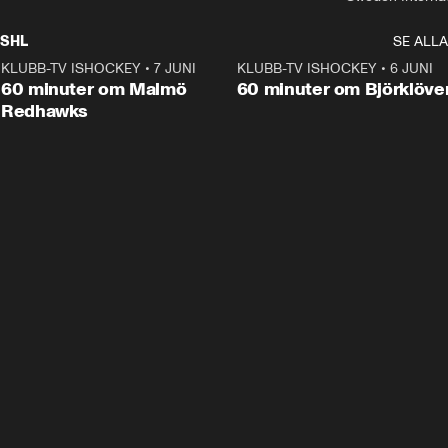
SHL
SE ALLA
KLUBB-TV ISHOCKEY
•
7 JUNI
1:02:53
KLUBB-TV ISHOCKEY
•
6 JUNI
1:0
Plus
60 minuter om Malmö
60 minuter om Björklöve
Redhawks