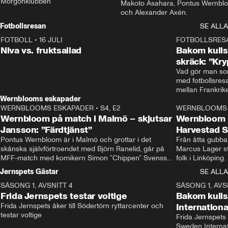
Morgonklubben
Makoto Asahara, Pontus Wernblo
och Alexander Axén.
Fotbollsresan
SE ALLA
FOTBOLL
•
16 JULI
0:44
FOTBOLLSRES
Niva vs. fruktsallad
Bakom kulis
skräck: ”Kry
Vad gör man som
med fotbollsres
Wernblooms eskapader
WERNBLOOMS ESKAPADER
•
S4, E2
38:23
WERNBLOOMS 
Wernbloom på match i Malmö – skjutsar
Wernbloom 
Jansson: ”Färdtjänst”
Harvestad 
Pontus Wernbloom är i Malmö och grottar i det 
Från åtta gubbar 
skånska självförtroendet med Björn Ranelid, går på 
Marcus Lager sta
MFF-match med komikern Simon ”Chippen” Svensson 
folk i Linköping
och hjälper skadade stjärnbacken Pontus Jansson 
och Wernbloom kl
Jernspets Gästar
SE ALLA
hem. 
SÄSONG 1, AVSNITT 4
13:37
SÄSONG 1, AVS
Frida Jernspets testar voltige
Bakom kuli
Frida Jernspets åker till Södertörn ryttarcenter och 
Internation
testar voltige
Frida Jernspets 
Sweden Interna