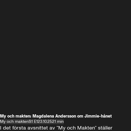
My och makten: Magdalena Andersson om Jimmie-hånet
My och makten
S1 E1
23.10.25
21 min
I det första avsnittet av ”My och Makten” ställer 