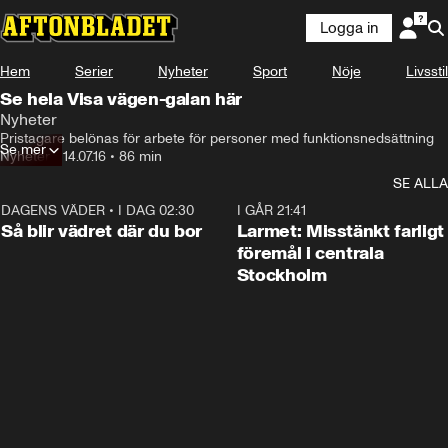
Logga in
Hem
Serier
Nyheter
Sport
Nöje
Livsstil
Se hela Visa vägen-galan här
Nyheter
Pristagare belönas för arbete för personer med funktionsnedsättning
Se mer
Nyheter
•
14.07.16
•
86 min
SE ALLA
DAGENS VÄDER
•
I DAG 02:30
1:06
I GÅR 21:41
Så blir vädret där du bor
Larmet: Misstänkt farligt
föremål i centrala
Stockholm