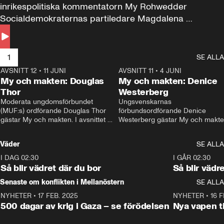
inrikespolitiska kommentatorn My Rohwedder 
Socialdemokraternas partiledare Magdalena 
Andersson till svars.
1
SE ALLA
AVSNITT 12
•
11 JUNI
26:27
AVSNITT 11
•
4 JUNI
2
My och makten: Douglas
My och makten: Denice
Thor
Westerberg
Moderata ungdomsförbundet 
Ungsvenskarnas 
(MUF:s) ordförande Douglas Thor 
förbundsordförande Denice 
gästar My och makten. I avsnittet 
Westerberg gästar My och makten.
diskuteras tonårsutvisningarna och 
avsnittet diskuteras migrationsfrå
hur Moderaterna ska locka väljare till 
och hur SD ska locka kvinnliga 
Väder
SE ALLA
valet i höst. 
väljare. 
I DAG 02:30
1:06
I GÅR 02:30
Så blir vädret där du bor
Så blir vädr
Senaste om konflikten i Mellanöstern
SE ALLA
NYHETER
•
17 FEB. 2025
0:45
NYHETER
•
16 F
500 dagar av krig i Gaza – se förödelsen
Nya vapen ti