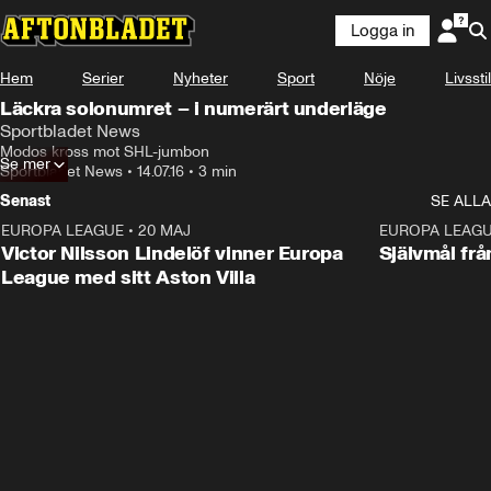
Logga in
Hem
Serier
Nyheter
Sport
Nöje
Livsstil
Läckra solonumret – i numerärt underläge
Sportbladet News
Modos kross mot SHL-jumbon
Se mer
Sportbladet News
•
14.07.16
•
3 min
Senast
SE ALLA
EUROPA LEAGUE
•
20 MAJ
1:32
EUROPA LEAG
Victor Nilsson Lindelöf vinner Europa
Självmål frå
League med sitt Aston Villa