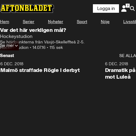
Logga in
Hem
Serier
Nyheter
Sport
Nöje
Livsstil
Var det här verkligen mål?
Hockeystudion
Se höjdpunkterna från Växjö-Skelleffteå 2-5.
Se mer
Hockeystudion
•
14.07.16
•
115 sek
Senast
SE ALLA
6 DEC. 2018
0:50
6 DEC. 2018
Malmö straffade Rögle i derbyt
Dramatik på
mot Luleå