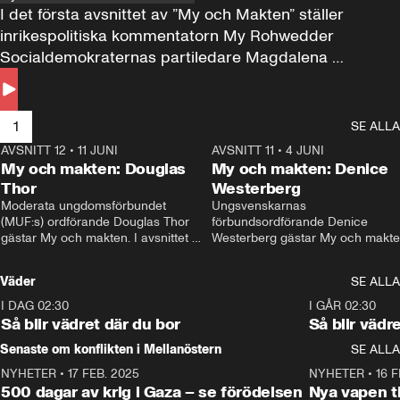
I det första avsnittet av ”My och Makten” ställer 
inrikespolitiska kommentatorn My Rohwedder 
Socialdemokraternas partiledare Magdalena 
Andersson till svars.
1
SE ALLA
AVSNITT 12
•
11 JUNI
26:27
AVSNITT 11
•
4 JUNI
2
My och makten: Douglas
My och makten: Denice
Thor
Westerberg
Moderata ungdomsförbundet 
Ungsvenskarnas 
(MUF:s) ordförande Douglas Thor 
förbundsordförande Denice 
gästar My och makten. I avsnittet 
Westerberg gästar My och makten.
diskuteras tonårsutvisningarna och 
avsnittet diskuteras migrationsfrå
hur Moderaterna ska locka väljare till 
och hur SD ska locka kvinnliga 
Väder
SE ALLA
valet i höst. 
väljare. 
I DAG 02:30
1:06
I GÅR 02:30
Så blir vädret där du bor
Så blir vädr
Senaste om konflikten i Mellanöstern
SE ALLA
NYHETER
•
17 FEB. 2025
0:45
NYHETER
•
16 F
500 dagar av krig i Gaza – se förödelsen
Nya vapen ti