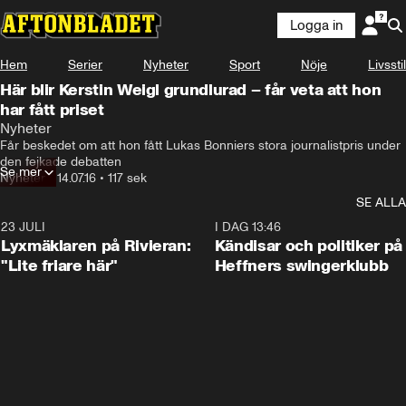
Logga in
Hem
Serier
Nyheter
Sport
Nöje
Livsstil
Här blir Kerstin Weigl grundlurad – får veta att hon
har fått priset
Nyheter
Får beskedet om att hon fått Lukas Bonniers stora journalistpris under 
den fejkade debatten
Se mer
Nyheter
•
14.07.16
•
117 sek
SE ALLA
23 JULI
2:02
I DAG 13:46
Lyxmäklaren på Rivieran:
Kändisar och politiker på
"Lite friare här"
Heffners swingerklubb