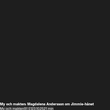
My och makten: Magdalena Andersson om Jimmie-hånet
My och makten
S1 E1
23.10.25
21 min