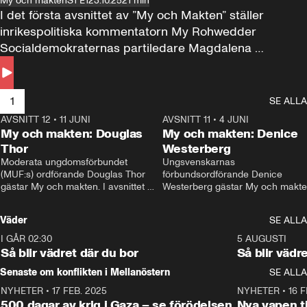
My och makten
S1 E1
23.10.25
21 min
I det första avsnittet av ”My och Makten” ställer 
inrikespolitiska kommentatorn My Rohwedder 
Socialdemokraternas partiledare Magdalena 
Andersson till svars.
1
SE ALLA
AVSNITT 12
•
11 JUNI
26:27
AVSNITT 11
•
4 JUNI
2
My och makten: Douglas
My och makten: Denice
Thor
Westerberg
Moderata ungdomsförbundet 
Ungsvenskarnas 
(MUF:s) ordförande Douglas Thor 
förbundsordförande Denice 
gästar My och makten. I avsnittet 
Westerberg gästar My och makten.
diskuteras tonårsutvisningarna och 
avsnittet diskuteras migrationsfrå
hur Moderaterna ska locka väljare till 
och hur SD ska locka kvinnliga 
Väder
SE ALLA
valet i höst. 
väljare. 
I GÅR 02:30
1:06
5 AUGUSTI
Så blir vädret där du bor
Så blir vädr
Senaste om konflikten i Mellanöstern
SE ALLA
NYHETER
•
17 FEB. 2025
0:45
NYHETER
•
16 F
500 dagar av krig i Gaza – se förödelsen
Nya vapen ti