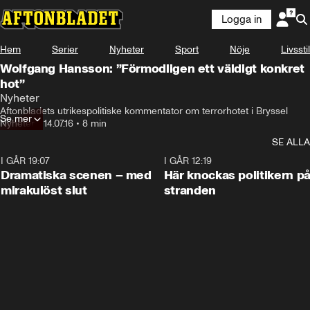
Logga in
Hem
Serier
Nyheter
Sport
Nöje
Livsstil
Wolfgang Hansson: ”Förmodligen ett väldigt konkret
hot”
Nyheter
Aftonbladets utrikespolitiske kommentator om terrorhotet i Bryssel
Se mer
Nyheter
•
14.07.16
•
8 min
SE ALLA
I GÅR 19:07
0:42
I GÅR 12:19
Dramatiska scenen – med
Här knockas politikern p
mirakulöst slut
stranden