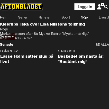
Logga in
Hem
Serier
Nyheter
Sport
Nöje
Livsstil
Kleerups ilska över Lisa Nilssons tolkning
Nöje
Markus Larsson efter Så Mycket Bättre: "Mycket märkligt"
Se mer
Nöje
•
14.07.16
•
4 min
Senaste
SE ALLA
I GÅR 10:42
1:04
4 AUGUSTI
Lasse Holm sätter plus på
Beskedet om nästa år:
livet
”Bestämt mig”