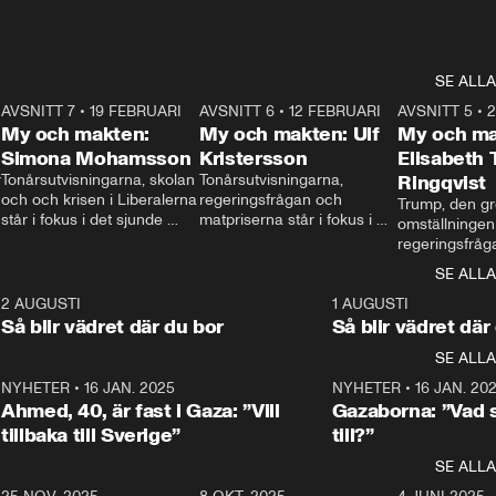
SE ALLA
7
AVSNITT 7
•
19 FEBRUARI
24:30
AVSNITT 6
•
12 FEBRUARI
27:30
AVSNITT 5
•
My och makten:
My och makten: Ulf
My och ma
Simona Mohamsson
Kristersson
Elisabeth
 
Tonårsutvisningarna, skolan 
Tonårsutvisningarna, 
Ringqvist
och och krisen i Liberalerna 
regeringsfrågan och 
Trump, den gr
står i fokus i det sjunde 
matpriserna står i fokus i 
omställningen
avsnittet av ”My och 
det sjätte avsnittet av ”My 
regeringsfråga
makten”. Se när 
och makten”. Se när 
centrum i det 
SE ALLA
Aftonbladets inrikespolitiska 
Aftonbladets inrikespolitiska 
avsnittet av ”
kommentator My 
kommentator My 
6
2 AUGUSTI
1:06
1 AUGUSTI
Makten”. Se nä
Rohwedder ställer 
Rohwedder ställer 
Så blir vädret där du bor
Så blir vädret där
Aftonbladets in
utbildnings- och 
statsminister Ulf Kristersson 
kommentator 
SE ALLA
integrationsminister Simona 
till svars.
Rohwedder stäl
Mohamsson till svars.
Centerpartiets
2
NYHETER
•
16 JAN. 2025
1:01
NYHETER
•
16 JAN. 20
Thand Ring till
Ahmed, 40, är fast i Gaza: ”Vill
Gazaborna: ”Vad s
tillbaka till Sverige”
till?”
SE ALLA