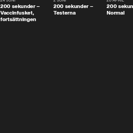
24 JUNI
5:00
2 JUNI
4:23
20 APRIL
200 sekunder –
200 sekunder –
200 sekun
Vaccinfusket,
Testerna
Normal
fortsättningen