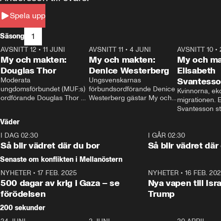
Spela upp
1
Säsong
AVSNITT 12
•
11 JUNI
26:27
AVSNITT 11
•
4 JUNI
23:40
AVSNITT 10
•
My och makten:
My och makten:
My och ma
Douglas Thor
Denice Westerberg
Elisabeth
Moderata 
Ungsvenskarnas 
Svantess
ungdomsförbundet (MUF:s) 
förbundsordförande Denice 
Kvinnorna, ek
ordförande Douglas Thor 
Westerberg gästar My och 
migrationen. E
gästar My och makten. I 
makten. I avsnittet 
Svantesson stäl
avsnittet diskuteras 
diskuteras migrationsfrågan 
när finansmini
Väder
tonårsutvisningarna och hur 
och hur SD ska locka 
Moderaterna ska locka 
kvinnliga väljare. 
I DAG 02:30
1:06
I GÅR 02:30
väljare till valet i höst. 
Så blir vädret där du bor
Så blir vädret där
Senaste om konflikten i Mellanöstern
NYHETER
•
17 FEB. 2025
0:45
NYHETER
•
16 FEB. 20
500 dagar av krig i Gaza – se
Nya vapen till Isr
förödelsen
Trump
200 sekunder