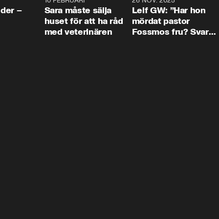
4:24
10 FEBRUARI
4:13
26 NOV. 2025
8:1
der –
Sara måste sälja
Leif GW: ”Har hon
huset för att ha råd
mördat pastor
med veterinären
Fossmos fru? Svar
nej.”