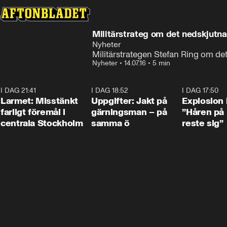
Militärstrateg om det nedskjutna
Nyheter
Militärstrategen Stefan Ring om det
Nyheter
•
14.07.16
•
5 min
I DAG 21:41
0:35
I DAG 18:52
0:33
I DAG 17:50
Larmet: Misstänkt
Uppgifter: Jakt på
Explosion 
farligt föremål i
gärningsman – på
”Håren på
centrala Stockholm
samma ö
reste sig”