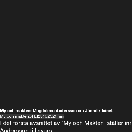
My och makten: Magdalena Andersson om Jimmie-hånet
My och makten
S1 E1
23.10.25
21 min
I det första avsnittet av ”My och Makten” ställe
Andersson till svars.