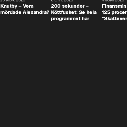
3
25 NOV. 2025
31:05
8 OKT. 2025
4:29
4 JUNI 2025
Knutby – Vem
200 sekunder –
Finansmin
mördade Alexandra?
Köttfusket: Se hela
125 procent
programmet här
"Skattever
viktig uppg