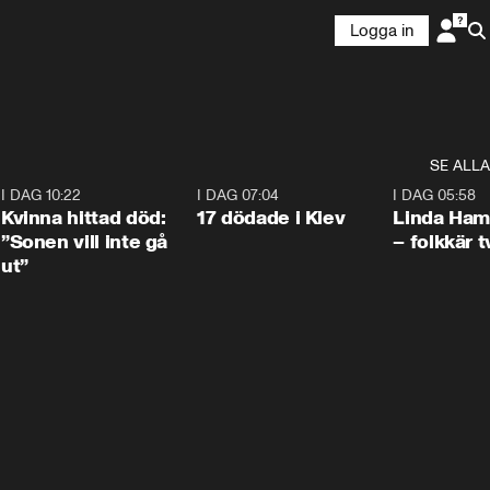
Logga in
SE ALLA
7
I DAG 10:22
1:12
I DAG 07:04
0:43
I DAG 05:58
Kvinna hittad död:
17 dödade i Kiev
Linda Ham
”Sonen vill inte gå
– folkkär t
ut”