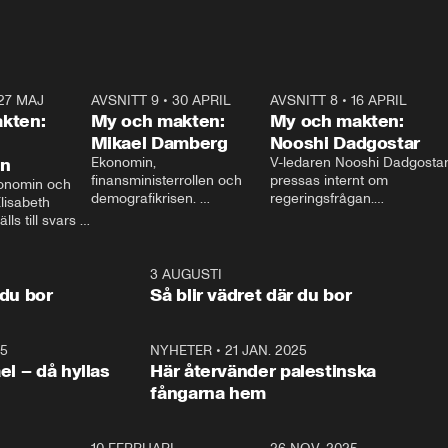
27 MAJ
3:51
AVSNITT 9
•
30 APRIL
24:00
AVSNITT 8
•
16 APRIL
25:1
kten:
My och makten:
My och makten:
Mikael Damberg
Nooshi Dadgostar
on
Ekonomin, 
V-ledaren Nooshi Dadgostar
finansministerrollen och 
pressas internt om 
onomin och 
demografikrisen. 
regeringsfrågan.

lisabeth 
Oppositionen ställs till svars 
I Aftonbladets 
ls till svars 
när Socialdemokraternas 
partiledarutfrågning ”My 
stern gästar 
Mikael Damberg gästar My 
och Makten” sätter hon ner 
My och Makten. 
och Makten. 
foten mot kritikerna:

1:06
3 AUGUSTI
1:0
– Vi ställer upp i val. Ska vi 
 du bor
Så blir vädret där du bor
vara med så sitter vi förstås 
25
1:22
NYHETER
•
21 JAN. 2025
0:5
ael – då hyllas
Här återvänder palestinska
fångarna hem