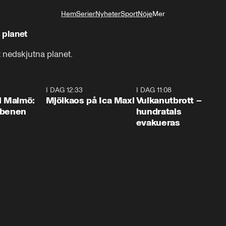
Hem
Serier
Nyheter
Sport
Nöje
Mer
Livsstil
 planet
 nedskjutna planet.
1:10
I DAG 12:33
0:24
I DAG 11:08
0:2
i Malmö:
Mjölkaos på Ica Maxi
Vulkanutbrott –
 benen
hundratals
evakueras