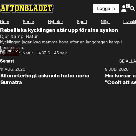
Logga in
Hem
Serier
Nyheter
Sport
Nöje
Livsstil
Rebelliska kycklingen står upp för sina syskon
Djur &amp; Natur
Kycklingen jagar iväg mamma höna efter en långdragen kamp i 
hönsgården.
Se mer
Djur &amp; Natur
•
14.07.16
•
45 sek
Senast
SE ALLA
11 AUG. 2020
0:41
9 JULI 2020
Kilometerhögt askmoln hotar norra
Här korsar 
Sumatra
"Coolt att s