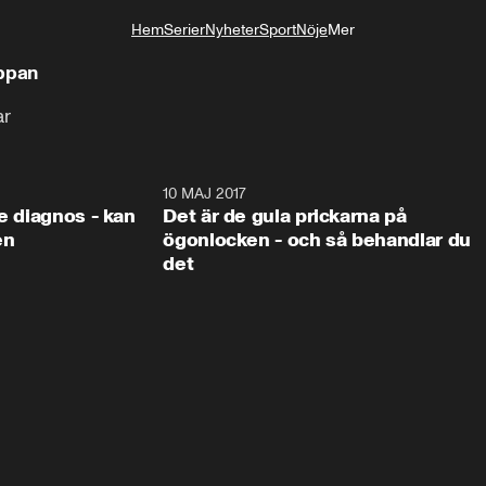
Hem
Serier
Nyheter
Sport
Nöje
Mer
Livsstil
äppan
ar
7:22
10 MAJ 2017
7:2
re diagnos - kan
Det är de gula prickarna på
en
ögonlocken - och så behandlar du
det