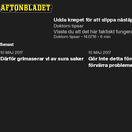
Udda knepet för att slippa näst
Doktorn tipsar
Visste du att det här faktiskt funger
Doktorn tipsar
•
14.07.16
•
6 min
Senast
10 MAJ 2017
7:22
10 MAJ 2017
Därför grimaserar vi av sura saker
Gör inte detta fö
förvärra problem