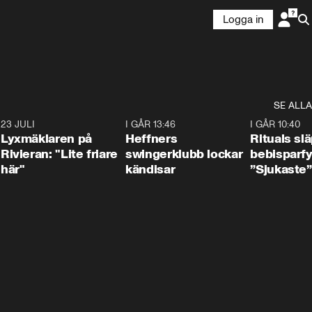
Logga in
SE ALLA
7
23 JULI
2:02
I GÅR 13:46
0:55
I GÅR 10:40
Lyxmäklaren på
Heffners
Rituals sl
Rivieran: "Lite friare
swingerklubb lockar
bebisparf
här"
kändisar
”Sjukaste”