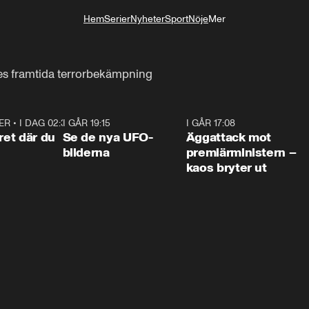
Hem
Serier
Nyheter
Sport
Nöje
Mer
Livsstil
ges framtida terrorbekämpning
ER
•
I DAG 02:30
1:06
I GÅR 19:15
0:36
I GÅR 17:08
0:3
ret där du
Se de nya UFO-
Äggattack mot
bilderna
premiärministern –
kaos bryter ut