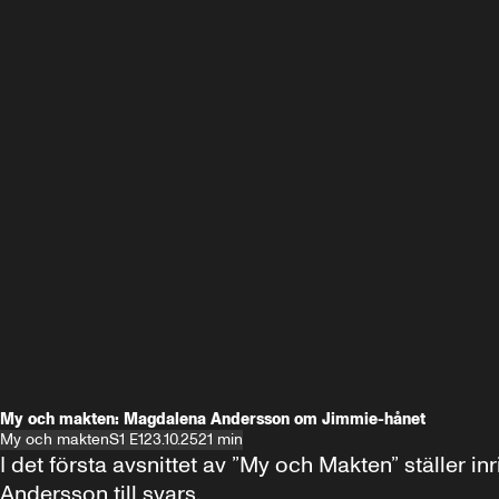
My och makten: Magdalena Andersson om Jimmie-hånet
My och makten
S1 E1
23.10.25
21 min
I det första avsnittet av ”My och Makten” ställe
Andersson till svars.