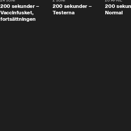
24 JUNI
5:00
2 JUNI
4:23
20 APRIL
200 sekunder –
200 sekunder –
200 sekun
Vaccinfusket,
Testerna
Normal
fortsättningen