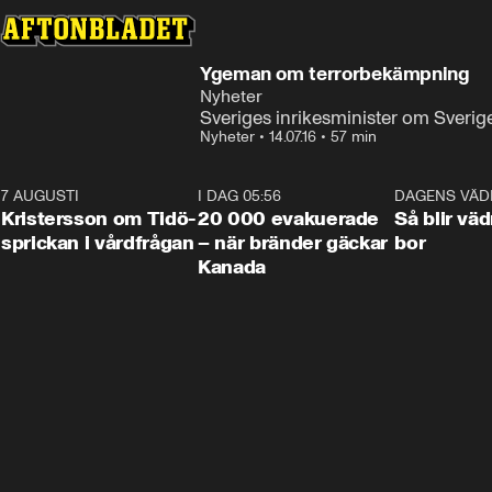
Ygeman om terrorbekämpning
Nyheter
Sveriges inrikesminister om Sveri
Nyheter
•
14.07.16
•
57 min
7 AUGUSTI
0:42
I DAG 05:56
0:38
DAGENS VÄD
Kristersson om Tidö-
20 000 evakuerade
Så blir väd
sprickan i vårdfrågan
– när bränder gäckar
bor
Kanada