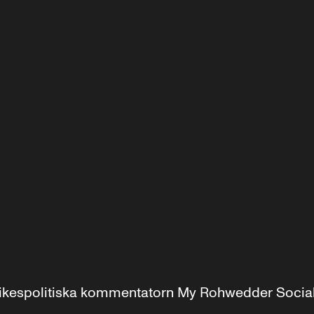
r inrikespolitiska kommentatorn My Rohwedder Soci