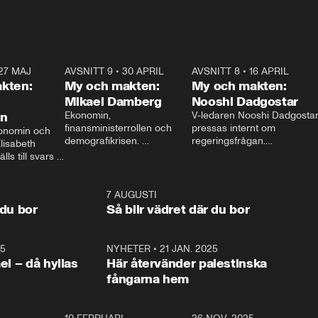
27 MAJ
3:51
AVSNITT 9
•
30 APRIL
24:00
AVSNITT 8
•
16 APRIL
25:1
kten:
My och makten:
My och makten:
Mikael Damberg
Nooshi Dadgostar
on
Ekonomin, 
V-ledaren Nooshi Dadgostar
finansministerrollen och 
pressas internt om 
onomin och 
demografikrisen. 
regeringsfrågan.

lisabeth 
Oppositionen ställs till svars 
I Aftonbladets 
ls till svars 
när Socialdemokraternas 
partiledarutfrågning ”My 
stern gästar 
Mikael Damberg gästar My 
och Makten” sätter hon ner 
My och Makten. 
och Makten. 
foten mot kritikerna:

1:06
7 AUGUSTI
1:0
– Vi ställer upp i val. Ska vi 
 du bor
Så blir vädret där du bor
vara med så sitter vi förstås 
25
1:22
NYHETER
•
21 JAN. 2025
0:5
ael – då hyllas
Här återvänder palestinska
fångarna hem