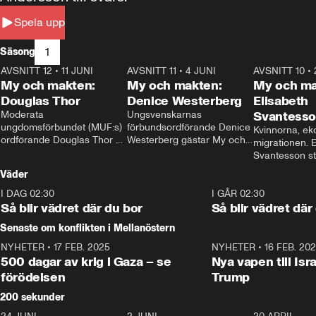
Spela upp
1
Säsong
AVSNITT 12
•
11 JUNI
26:27
AVSNITT 11
•
4 JUNI
23:40
AVSNITT 10
•
My och makten:
My och makten:
My och ma
Douglas Thor
Denice Westerberg
Elisabeth
Moderata 
Ungsvenskarnas 
Svantess
ungdomsförbundet (MUF:s) 
förbundsordförande Denice 
Kvinnorna, ek
ordförande Douglas Thor 
Westerberg gästar My och 
migrationen. E
gästar My och makten. I 
makten. I avsnittet 
Svantesson stäl
avsnittet diskuteras 
diskuteras migrationsfrågan 
när finansmini
Väder
tonårsutvisningarna och hur 
och hur SD ska locka 
Moderaterna ska locka 
kvinnliga väljare. 
I DAG 02:30
1:06
I GÅR 02:30
väljare till valet i höst. 
Så blir vädret där du bor
Så blir vädret där
Senaste om konflikten i Mellanöstern
NYHETER
•
17 FEB. 2025
0:45
NYHETER
•
16 FEB. 20
500 dagar av krig i Gaza – se
Nya vapen till Isr
förödelsen
Trump
200 sekunder