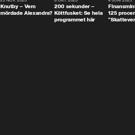
3
25 NOV. 2025
31:05
8 OKT. 2025
4:29
4 JUNI 2025
Knutby – Vem
200 sekunder –
Finansmin
mördade Alexandra?
Köttfusket: Se hela
125 procent
programmet här
"Skattever
viktig uppg