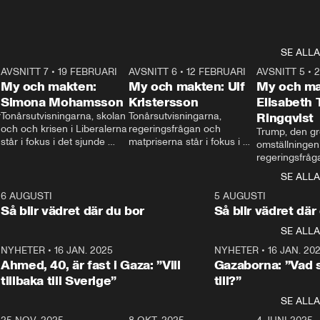
SE ALLA
7
AVSNITT 7
•
19 FEBRUARI
24:30
AVSNITT 6
•
12 FEBRUARI
27:30
AVSNITT 5
•
My och makten:
My och makten: Ulf
My och ma
Simona Mohamsson
Kristersson
Elisabeth
 
Tonårsutvisningarna, skolan 
Tonårsutvisningarna, 
Ringqvist
och och krisen i Liberalerna 
regeringsfrågan och 
Trump, den gr
står i fokus i det sjunde 
matpriserna står i fokus i 
omställningen
avsnittet av ”My och 
det sjätte avsnittet av ”My 
regeringsfråga
makten”. Se när 
och makten”. Se när 
centrum i det 
SE ALLA
Aftonbladets inrikespolitiska 
Aftonbladets inrikespolitiska 
avsnittet av ”
kommentator My 
kommentator My 
6
6 AUGUSTI
1:06
5 AUGUSTI
Makten”. Se nä
Rohwedder ställer 
Rohwedder ställer 
Så blir vädret där du bor
Så blir vädret där
Aftonbladets in
utbildnings- och 
statsminister Ulf Kristersson 
kommentator 
SE ALLA
integrationsminister Simona 
till svars.
Rohwedder stäl
Mohamsson till svars.
Centerpartiets
2
NYHETER
•
16 JAN. 2025
1:01
NYHETER
•
16 JAN. 20
Thand Ring till
Ahmed, 40, är fast i Gaza: ”Vill
Gazaborna: ”Vad s
tillbaka till Sverige”
till?”
SE ALLA