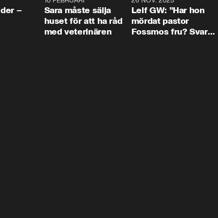
4:24
10 FEBRUARI
4:13
26 NOV. 2025
8:1
der –
Sara måste sälja
Leif GW: ”Har hon
huset för att ha råd
mördat pastor
med veterinären
Fossmos fru? Svar
nej.”